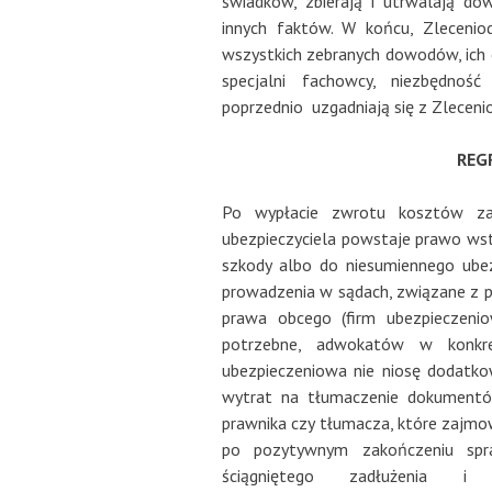
świadków, zbierają i utrwalają do
innych faktów. W końcu, Zlecenio
wszystkich zebranych dowodów, ich o
specjalni fachowcy, niezbędność
poprzednio uzgadniają się z Zleceni
REG
Po wypłacie zwrotu kosztów z
ubezpieczyciela powstaje prawo w
szkody albo do niesumiennego ubez
prowadzenia w sądach, związane z po
prawa obcego (firm ubezpieczeniow
potrzebne, adwokatów w konkre
ubezpieczeniowa nie niosę dodatko
wytrat na tłumaczenie dokumentó
prawnika czy tłumacza, które zajmowa
po pozytywnym zakończeniu spr
ściągniętego zadłużenia