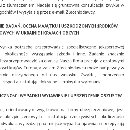
z tłumaczeniem. Nadaje się gruntowna konsultacja, zwykle w
godniów i wysyła się przez e-mail Zleceniodawcy.
IE BADAŃ, OCENA MAJĄTKU I USZKODZONYCH śRODKÓW
WYCH W UKRAINIE I KRAJACH OBCYCH
wynika potrzeba przeprowadzić specjalistyczne (ekspertowe)
 okoliczności wyrzązania szkody i inne. Zadanie znacznie
należy przeprowadzić za granicą. Nasza firma pracuje z czołowymi
zości krajów Europy, a zatem Zleceniodawca może być pewny w
ywizmie otrzymanego od nas wniosku. Zwykle, poprzednio
 eksperta, ustalając dokładne terminy dla wykonania.
ICZNOśCI WYPADKU WYJAWIENIE I UPRZEDZENIE OSZUSTW
ci, orientowanym wyjątkowo na firmy ubezpieczeniowe, jest
 ubezpieczeniowych i instalacja rzeczywistych okoliczności
i adwokaci wyjeżdżają na miejsce wypadku ujawniają i przepytują