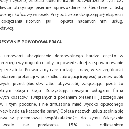
wody fizyczne, zbierają dokumentalne potwierdzenie tych czy
dawca otrzymuje pisemne sprawozdanie o śledztwie z listą
cenę i końcowy wniosek. Przy potrzebie dołączają się eksperci i
 dołączania których, jak i opłata nadanych nimi usług,
odawcą.
RESYWNIE-POWODOWA PRACA
a umowami ubezpiczenie dobrowolnego bardzo często w
stecznego wymogu do osoby, odpowiedzialnej za spowodowanie
pieczyciela. Prowadzimy całe rodzaje spraw, w szczególności
daniem pretenzji w porządku subrogacji (regresu) przeciw osób
ych, przedsiębiorstw albo obywateli), załączając, jeżeli to
tnym obcym kraju. Korzystując naszymi usługami firma
wych kosztów, związanych z podaniem pretenzji ( szczególnie
w i tym podobne, i nie zmuszona mieć wysoko opłaconego
ły by się tą kategoriją spraw).Opłata naszych usług spełnia się
awy w procentowej współzależności do symu faktycznie
 i wcale nie przekracza 15% za odliczeniom