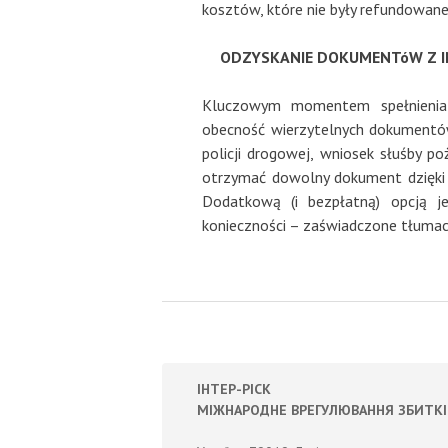
kosztów, które nie były refundowane
ODZYSKANIE DOKUMENTóW Z I
Kluczowym momentem spełnienia u
obecność wierzytelnych dokumentów
policji drogowej, wniosek słuśby 
otrzymać dowolny dokument dzięki
Dodatkową (i bezpłatną) opcją 
konieczności – zaświadczone tłumacz
Post navigation
ІНТЕР-РІСК
МІЖНАРОДНЕ ВРЕГУЛЮВАННЯ ЗБИТКІ